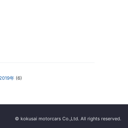
2019年
(6)
© kokusai motorcars Co.,Ltd. All rights reserved.