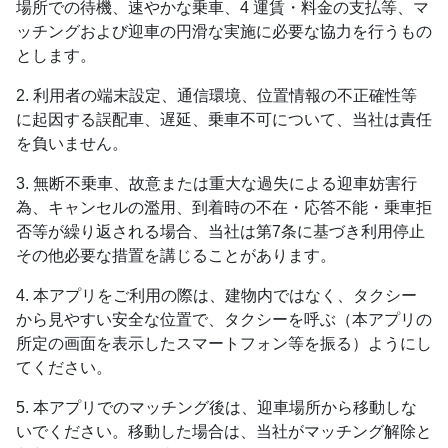
場所での待機、速やかな乗車、4 運賃・料金の支払等、マ
ッチングおよび迎車の円滑な実施に必要な協力を行うもの
とします。
2. 利用者の端末設定、通信環境、位置情報の不正確性等
に起因する誤配車、遅延、乗車不可について、当社は責任
を負いません。
3. 無断不乗車、故意または重大な過失による迎車妨害行
為、キャンセルの濫用、到着時の不在・応答不能・乗車拒
否等が繰り返される場合、当社は第7条に基づき利用停止
その他必要な措置を講じることがあります。
4. 本アプリをご利用の際は、建物内ではなく、タクシー
から見やすい安全な位置で、タクシーを呼ぶ（本アプリの
所定の画面を表示したスマートフォン等を振る）ようにし
てください。
5. 本アプリでのマッチング後は、迎車場所から移動しな
いでください。移動した場合は、当社がマッチング解除と